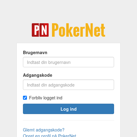
Brugernavn
Adgangskode
Forbliv logget ind
Log ind
Glemt adgangskode?
Opret en profil på PokerNet