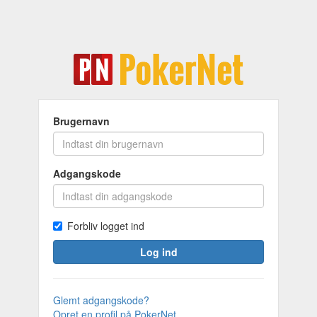
Brugernavn
Adgangskode
Forbliv logget ind
Log ind
Glemt adgangskode?
Opret en profil på PokerNet