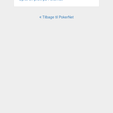
Tilbage til PokerNet