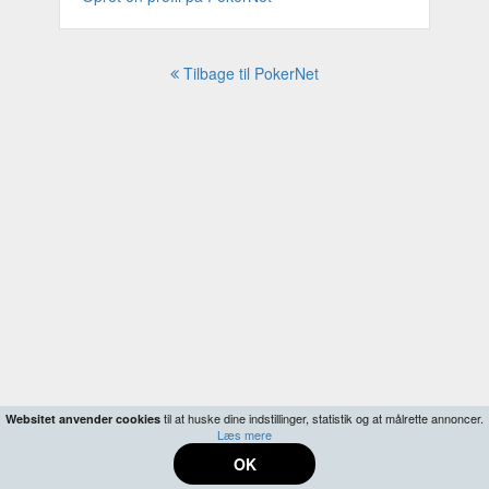
Tilbage til PokerNet
til at huske dine indstillinger, statistik og at målrette annoncer.
Websitet anvender cookies
Læs mere
OK