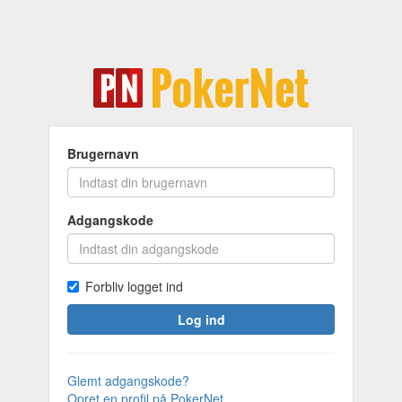
Brugernavn
Adgangskode
Forbliv logget ind
Log ind
Glemt adgangskode?
Opret en profil på PokerNet