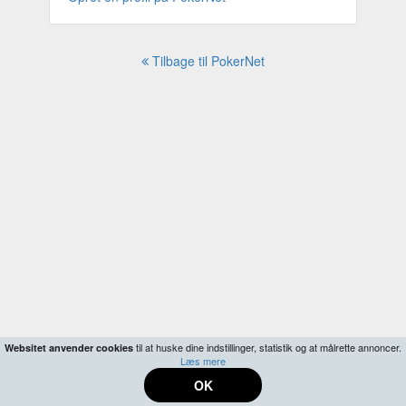
Tilbage til PokerNet
til at huske dine indstillinger, statistik og at målrette annoncer.
Websitet anvender cookies
Læs mere
OK