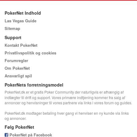
PokerNet Indhold
Las Vegas Guide
Sitemap
Support
Kontakt PokerNet
Privatlivspolitik og cookies
Forumregler
Om PokerNet
Ansvarligt spil
PokerNets forretningsmodel
PokerNet.dk er et gratis Poker Community der naturligvis er afhængig af
indtægter til drift og support. Vores primære indtjening kommer fra salg af
annoncer og henvisninger til vores partnere via links i vores forum og guides.
PokerNet.dk modtager betaling hver gang vi henviser en ny kunde via links
og annoncer.
Følg PokerNet
PokerNet på Facebook