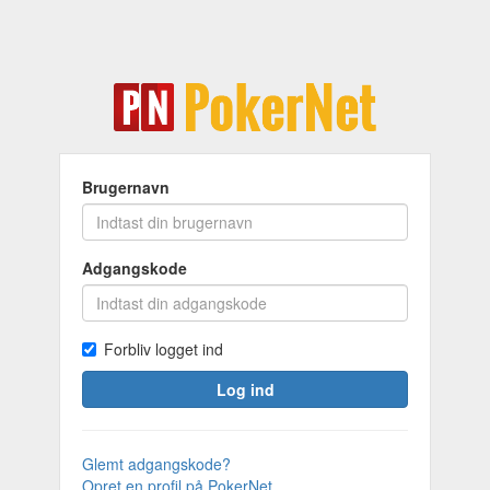
Brugernavn
Adgangskode
Forbliv logget ind
Log ind
Glemt adgangskode?
Opret en profil på PokerNet