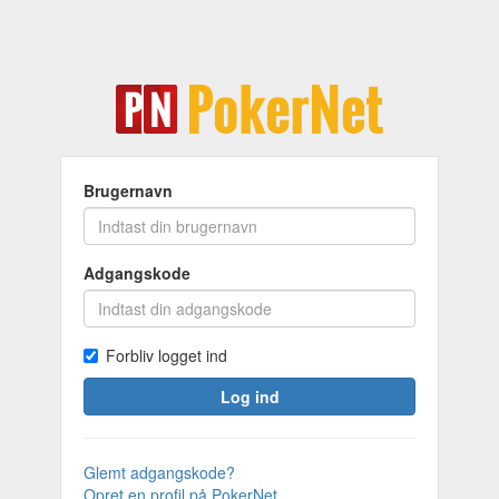
Brugernavn
Adgangskode
Forbliv logget ind
Log ind
Glemt adgangskode?
Opret en profil på PokerNet