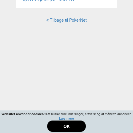
Tilbage til PokerNet
til at huske dine indstillinger, statistik og at målrette annoncer.
Websitet anvender cookies
Læs mere
OK