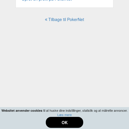
Tilbage til PokerNet
til at huske dine indstillinger, statistik og at målrette annoncer.
Websitet anvender cookies
Læs mere
OK