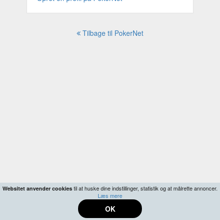
Tilbage til PokerNet
til at huske dine indstillinger, statistik og at målrette annoncer.
Websitet anvender cookies
Læs mere
OK