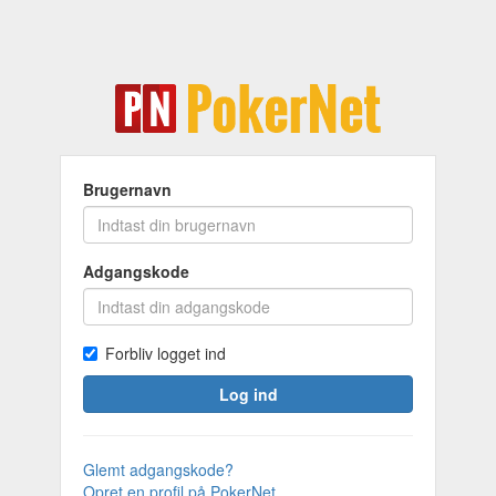
Brugernavn
Adgangskode
Forbliv logget ind
Log ind
Glemt adgangskode?
Opret en profil på PokerNet