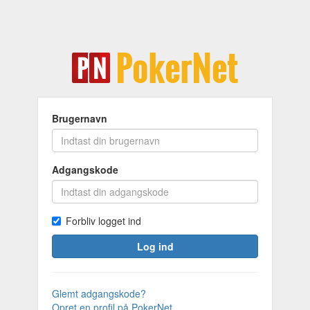
Brugernavn
Adgangskode
Forbliv logget ind
Log ind
Glemt adgangskode?
Opret en profil på PokerNet