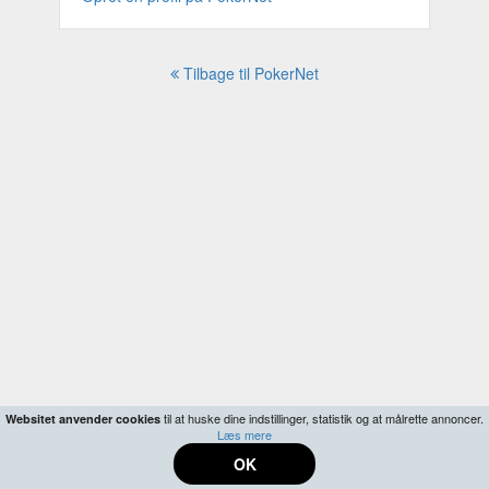
Tilbage til PokerNet
til at huske dine indstillinger, statistik og at målrette annoncer.
Websitet anvender cookies
Læs mere
OK