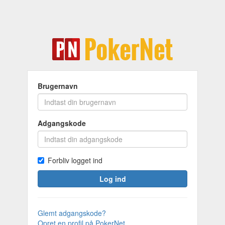
Brugernavn
Adgangskode
Forbliv logget ind
Log ind
Glemt adgangskode?
Opret en profil på PokerNet