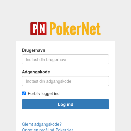
Brugernavn
Adgangskode
Forbliv logget ind
Log ind
Glemt adgangskode?
Opret en profil på PokerNet