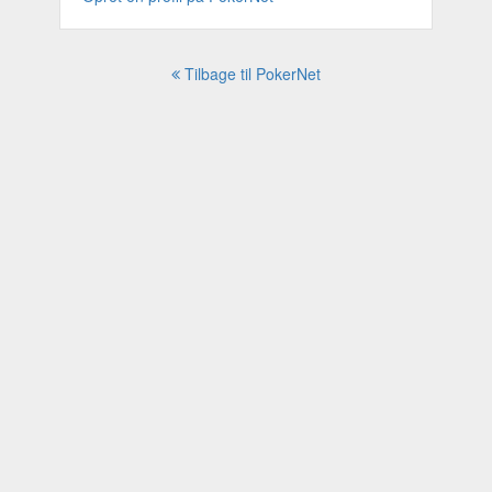
Tilbage til PokerNet