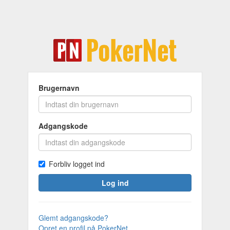
Brugernavn
Adgangskode
Forbliv logget ind
Log ind
Glemt adgangskode?
Opret en profil på PokerNet