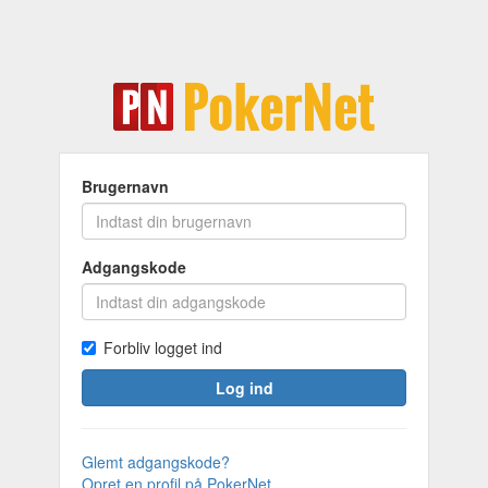
Brugernavn
Adgangskode
Forbliv logget ind
Log ind
Glemt adgangskode?
Opret en profil på PokerNet