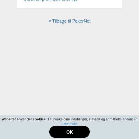
Tilbage til PokerNet
til at huske dine indstillinger, statistik og at målrette annoncer.
Websitet anvender cookies
Læs mere
OK