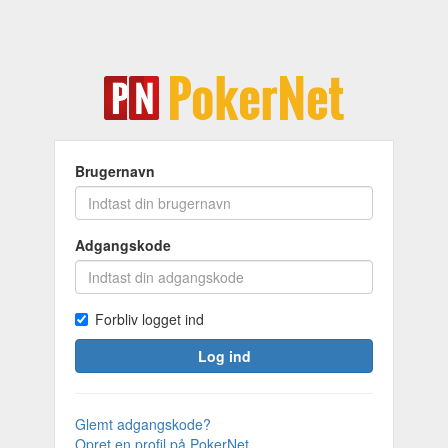
Brugernavn
Adgangskode
Forbliv logget ind
Log ind
Glemt adgangskode?
Opret en profil på PokerNet