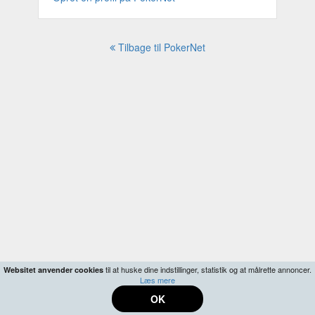
Tilbage til PokerNet
til at huske dine indstillinger, statistik og at målrette annoncer.
Websitet anvender cookies
Læs mere
OK