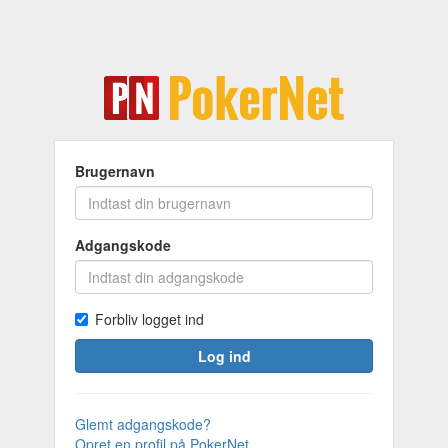
Brugernavn
Adgangskode
Forbliv logget ind
Log ind
Glemt adgangskode?
Opret en profil på PokerNet