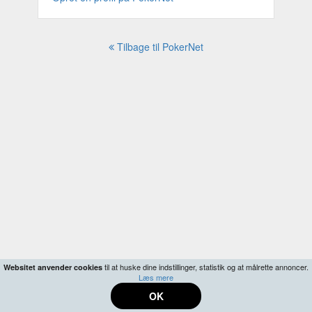
Tilbage til PokerNet
til at huske dine indstillinger, statistik og at målrette annoncer.
Websitet anvender cookies
Læs mere
OK