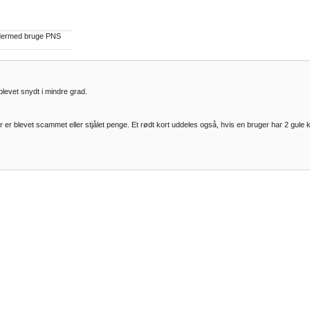
å dermed bruge PNS
blevet snydt i mindre grad.
er er blevet scammet eller stjålet penge. Et rødt kort uddeles også, hvis en bruger har 2 gule 