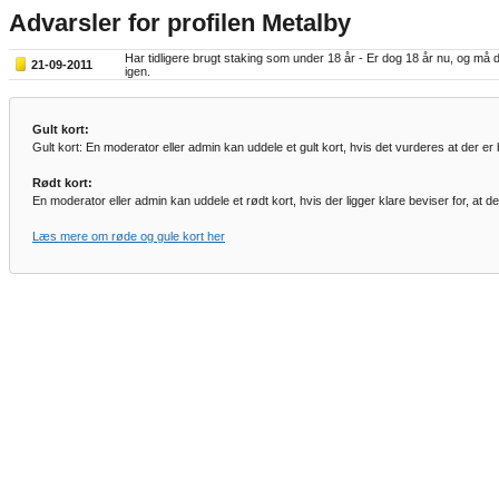
Advarsler for profilen Metalby
Har tidligere brugt staking som under 18 år - Er dog 18 år nu, og m
21-09-2011
igen.
Gult kort:
Gult kort: En moderator eller admin kan uddele et gult kort, hvis det vurderes at der er 
Rødt kort:
En moderator eller admin kan uddele et rødt kort, hvis der ligger klare beviser for, at d
Læs mere om røde og gule kort her